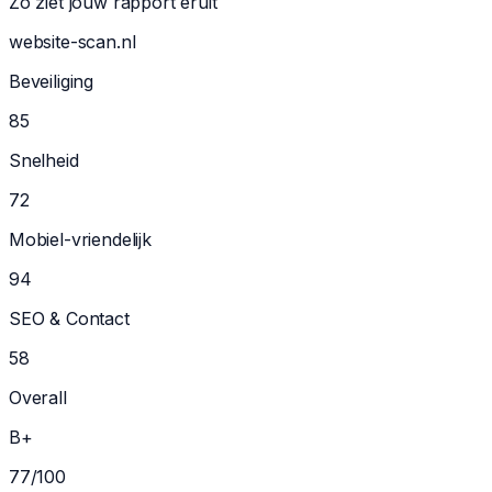
Zo ziet jouw rapport eruit
website-scan.nl
Beveiliging
85
Snelheid
72
Mobiel-vriendelijk
94
SEO & Contact
58
Overall
B+
77/100